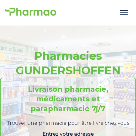
Pharmacies
GUNDERSHOFFEN
Livraison pharmacie,
médicaments et
parapharmacie 7j/7
Trouver une pharmacie pour être livré chez vous
Entrez votre adresse