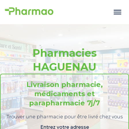
Pharmacies
HAGUENAU
Livraison pharmacie,
médicaments et
parapharmacie 7j/7
Trouver une pharmacie pour être livré chez vous
Entrez votre adresse