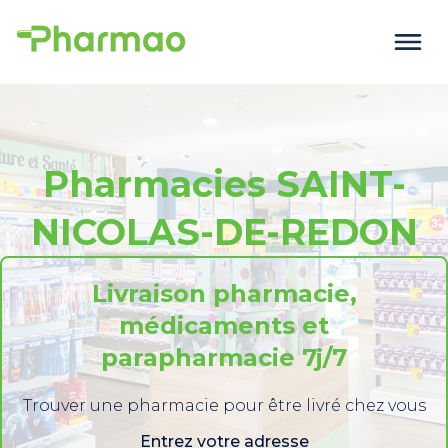
Pharmacies SAINT-
NICOLAS-DE-REDON
Livraison pharmacie,
médicaments et
parapharmacie 7j/7
Trouver une pharmacie pour être livré chez vous
Entrez votre adresse