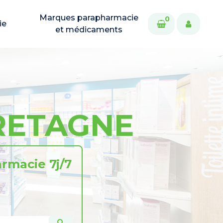
Marques parapharmacie
0
ie
et médicaments
BRETAGNE
rmacie 7j/7