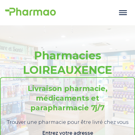
Pharmacies
LOIREAUXENCE
Livraison pharmacie,
médicaments et
parapharmacie 7j/7
Trouver une pharmacie pour être livré chez vous
Entrez votre adresse