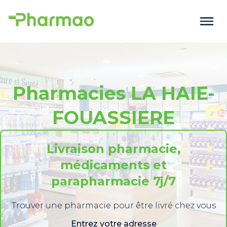
Pharmacies LA HAIE-
FOUASSIERE
Livraison pharmacie,
médicaments et
parapharmacie 7j/7
Trouver une pharmacie pour être livré chez vous
Entrez votre adresse