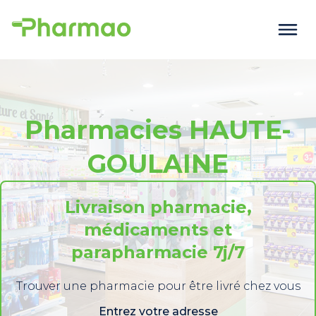
Pharmacies HAUTE-
GOULAINE
Livraison pharmacie,
médicaments et
parapharmacie 7j/7
Trouver une pharmacie pour être livré chez vous
Entrez votre adresse