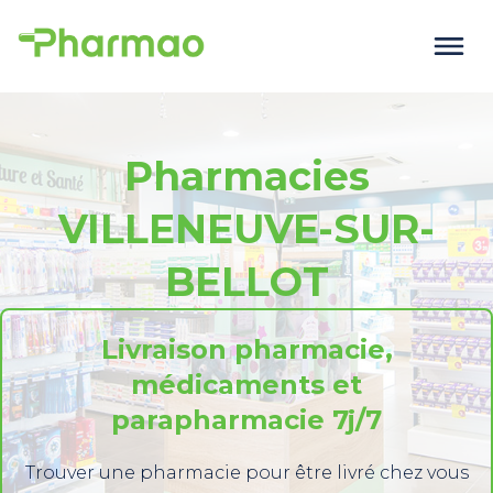
Pharmacies
VILLENEUVE-SUR-
BELLOT
Livraison pharmacie,
médicaments et
parapharmacie 7j/7
Trouver une pharmacie pour être livré chez vous