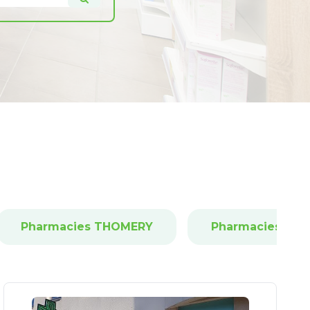
Pharmacies THOMERY
Pharmacies LA