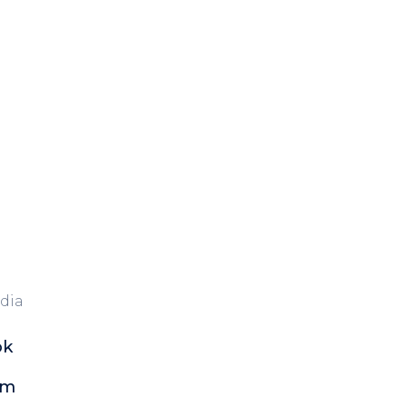
dia
ok
am