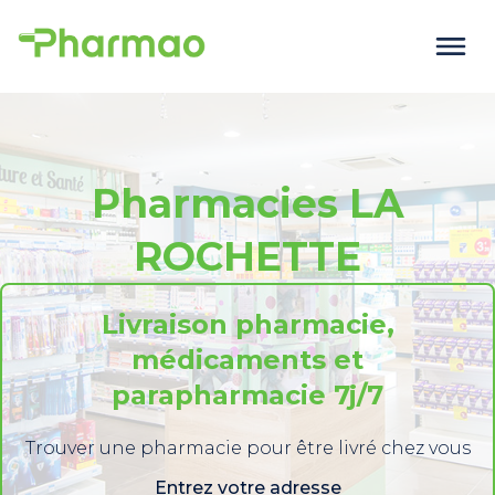
Pharmacies LA
ROCHETTE
Livraison pharmacie,
médicaments et
parapharmacie 7j/7
Trouver une pharmacie pour être livré chez vous
Entrez votre adresse