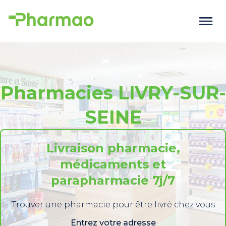
Pharmacies LIVRY-SUR-
SEINE
Livraison pharmacie,
médicaments et
parapharmacie 7j/7
Trouver une pharmacie pour être livré chez vous
Entrez votre adresse