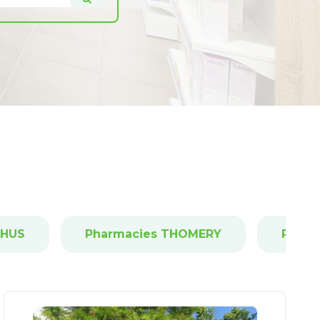
THUS
Pharmacies THOMERY
Pharm