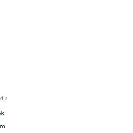
dia
ok
am