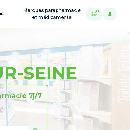
Marques parapharmacie
0
ie
et médicaments
UR-SEINE
rmacie 7j/7