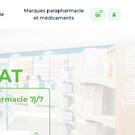
Marques parapharmacie
0
ie
et médicaments
YAT
rmacie 7j/7