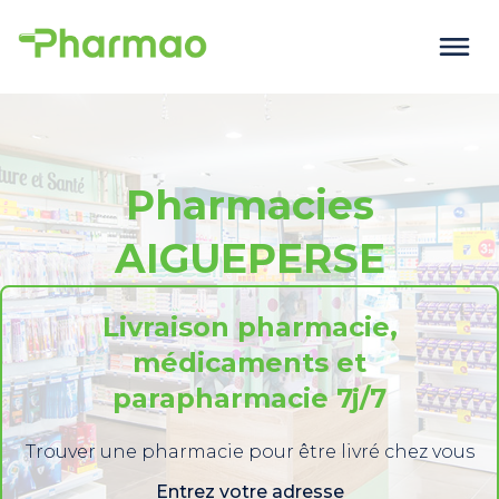
Pharmacies
AIGUEPERSE
Livraison pharmacie,
médicaments et
parapharmacie 7j/7
Trouver une pharmacie pour être livré chez vous
Entrez votre adresse