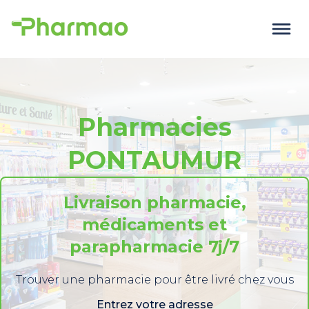
Pharmacies
PONTAUMUR
Livraison pharmacie,
médicaments et
parapharmacie 7j/7
Trouver une pharmacie pour être livré chez vous
Entrez votre adresse