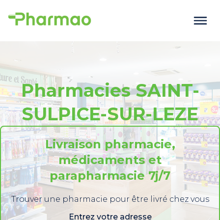
Pharmacies SAINT-
SULPICE-SUR-LEZE
Livraison pharmacie,
médicaments et
parapharmacie 7j/7
Trouver une pharmacie pour être livré chez vous
Entrez votre adresse