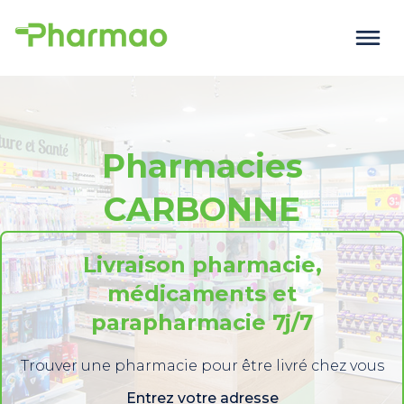
Pharmacies
CARBONNE
Livraison pharmacie,
médicaments et
parapharmacie 7j/7
Trouver une pharmacie pour être livré chez vous
Entrez votre adresse