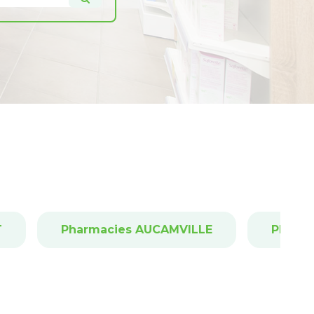
T
Pharmacies AUCAMVILLE
Pharm