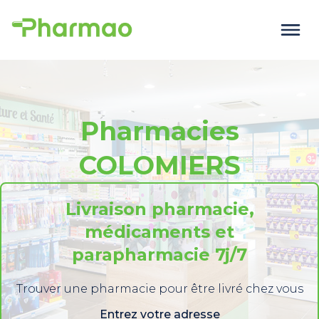
Pharmacies
COLOMIERS
Livraison pharmacie,
médicaments et
parapharmacie 7j/7
Trouver une pharmacie pour être livré chez vous
Entrez votre adresse