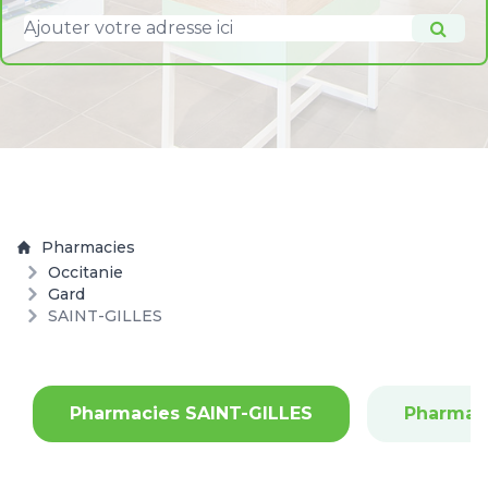
Pharmacies
Occitanie
Gard
SAINT-GILLES
Pharmacies SAINT-GILLES
Pharmac