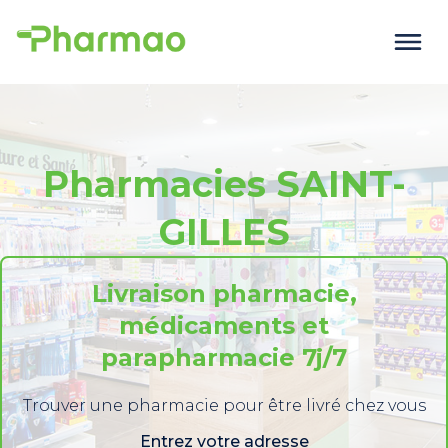
Pharmacies SAINT-
GILLES
Livraison pharmacie,
médicaments et
parapharmacie 7j/7
Trouver une pharmacie pour être livré chez vous
Entrez votre adresse