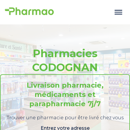
Pharmacies
CODOGNAN
Livraison pharmacie,
médicaments et
parapharmacie 7j/7
Trouver une pharmacie pour être livré chez vous
Entrez votre adresse