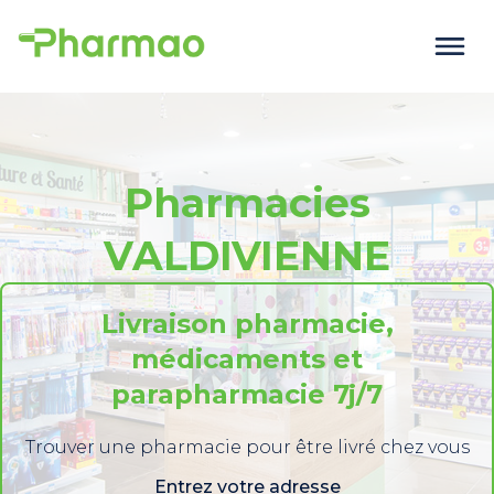
Pharmacies
VALDIVIENNE
Livraison pharmacie,
médicaments et
parapharmacie 7j/7
Trouver une pharmacie pour être livré chez vous
Entrez votre adresse