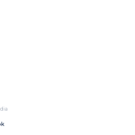
dia
ok