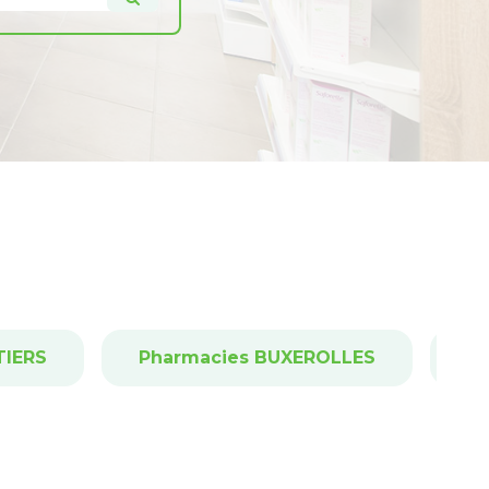
TIERS
Pharmacies BUXEROLLES
P