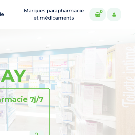
Marques parapharmacie
0
ie
et médicaments
RAY
rmacie 7j/7