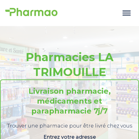
Pharmacies LA
TRIMOUILLE
Livraison pharmacie,
médicaments et
parapharmacie 7j/7
Trouver une pharmacie pour être livré chez vous
Entrez votre adresse