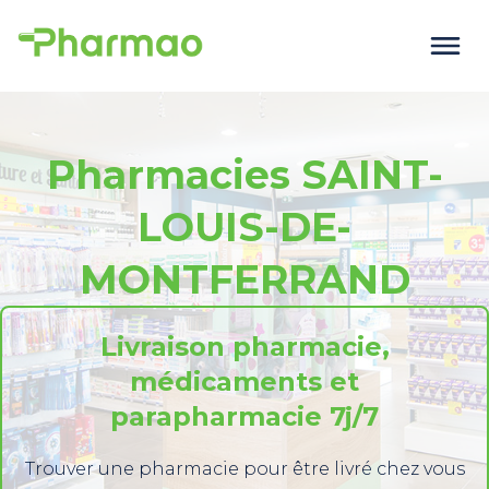
Pharmacies SAINT-
LOUIS-DE-
MONTFERRAND
Livraison pharmacie,
médicaments et
parapharmacie 7j/7
Trouver une pharmacie pour être livré chez vous