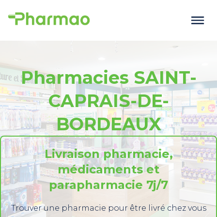
Pharmacies SAINT-
CAPRAIS-DE-
BORDEAUX
Livraison pharmacie,
médicaments et
parapharmacie 7j/7
Trouver une pharmacie pour être livré chez vous