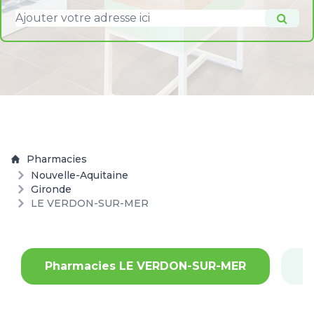
Pharmacies
Nouvelle-Aquitaine
Gironde
LE VERDON-SUR-MER
Pharmacies LE VERDON-SUR-MER
P