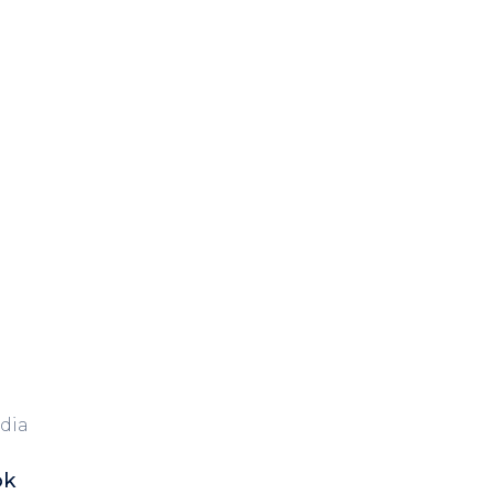
dia
ok