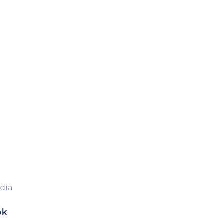
dia
ok