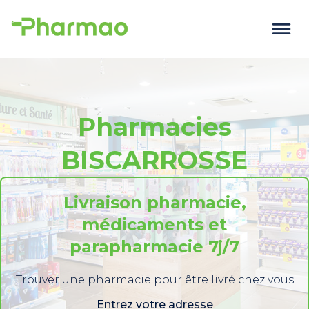
Pharmacies
BISCARROSSE
Livraison pharmacie,
médicaments et
parapharmacie 7j/7
Trouver une pharmacie pour être livré chez vous
Entrez votre adresse