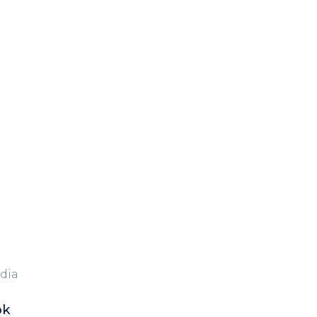
dia
ok