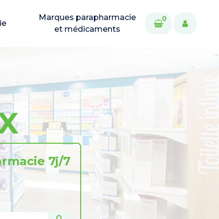
Marques parapharmacie
0
ie
et médicaments
AX
rmacie 7j/7