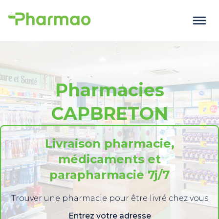
Pharmacies
CAPBRETON
Livraison pharmacie,
médicaments et
parapharmacie 7j/7
Trouver une pharmacie pour être livré chez vous
Entrez votre adresse