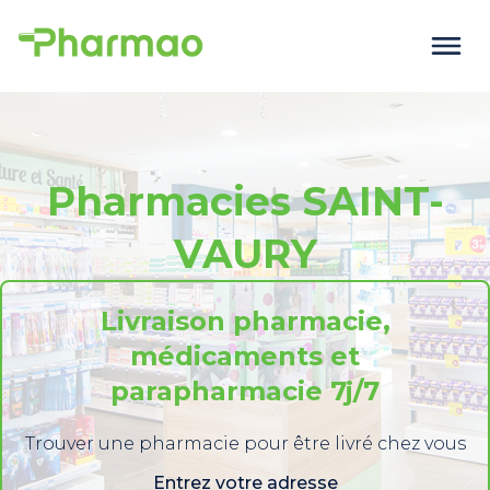
Pharmacies SAINT-
VAURY
Livraison pharmacie,
médicaments et
parapharmacie 7j/7
Trouver une pharmacie pour être livré chez vous
Entrez votre adresse