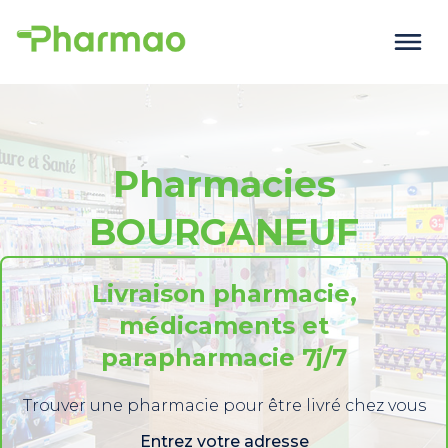
Pharmacies
BOURGANEUF
Livraison pharmacie,
médicaments et
parapharmacie 7j/7
Trouver une pharmacie pour être livré chez vous
Entrez votre adresse