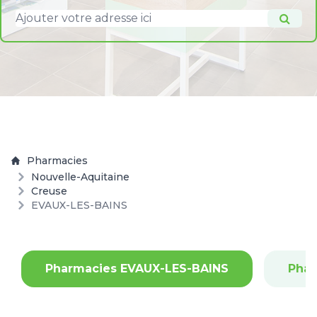
Pharmacies
Nouvelle-Aquitaine
Creuse
EVAUX-LES-BAINS
Pharmacies EVAUX-LES-BAINS
Pha