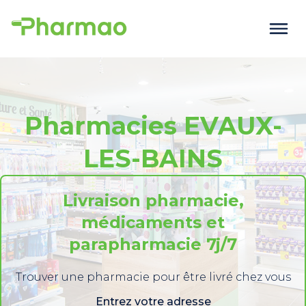
Pharmacies EVAUX-
LES-BAINS
Livraison pharmacie,
médicaments et
parapharmacie 7j/7
Trouver une pharmacie pour être livré chez vous
Entrez votre adresse