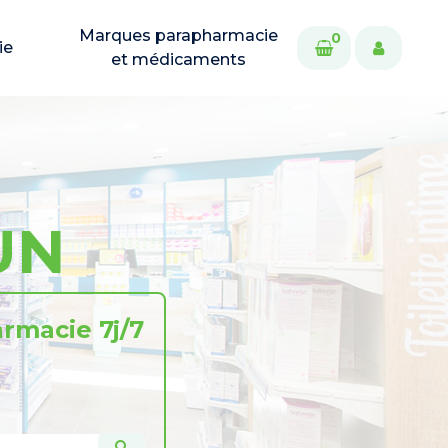
Marques parapharmacie
0
ie
et médicaments
UN
rmacie 7j/7