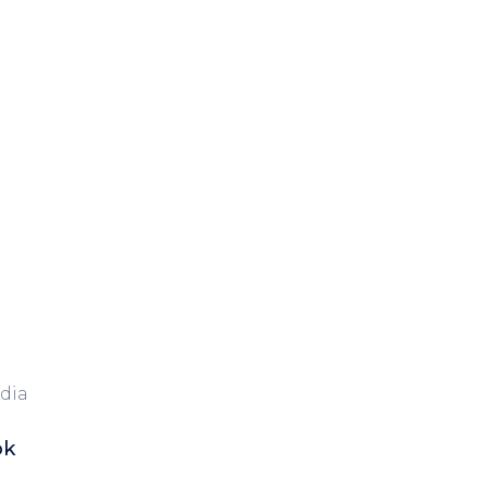
dia
ok