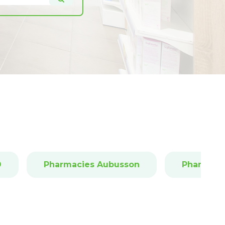
D
Pharmacies Aubusson
Pharmaci