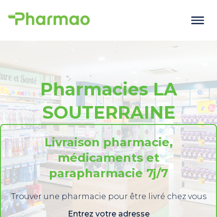
Pharmacies LA
SOUTERRAINE
Livraison pharmacie,
médicaments et
parapharmacie 7j/7
Trouver une pharmacie pour être livré chez vous
Entrez votre adresse