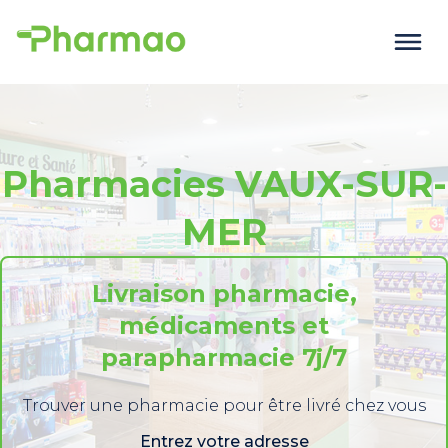
Pharmacies VAUX-SUR-
MER
Livraison pharmacie,
médicaments et
parapharmacie 7j/7
Trouver une pharmacie pour être livré chez vous
Entrez votre adresse