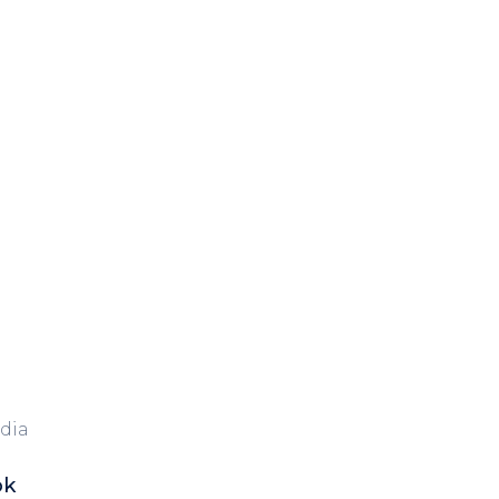
dia
ok