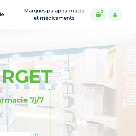
Marques parapharmacie
0
ie
et médicaments
URGET
rmacie 7j/7