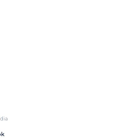
dia
ok