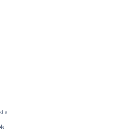
dia
ok