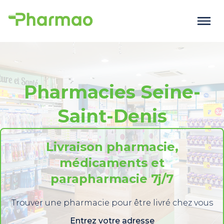
Pharmacies Seine-
Saint-Denis
Livraison pharmacie,
médicaments et
parapharmacie 7j/7
Trouver une pharmacie pour être livré chez vous
Entrez votre adresse