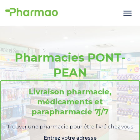
Pharmacies PONT-
PEAN
Livraison pharmacie,
médicaments et
parapharmacie 7j/7
Trouver une pharmacie pour être livré chez vous
Entrez votre adresse