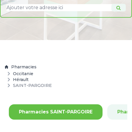
Pharmacies
Occitanie
Hérault
SAINT-PARGOIRE
Pharmacies SAINT-PARGOIRE
Phar