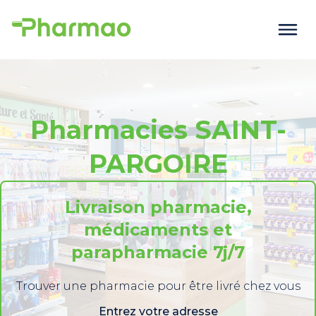
Pharmacies SAINT-
PARGOIRE
Livraison pharmacie,
médicaments et
parapharmacie 7j/7
Trouver une pharmacie pour être livré chez vous
Entrez votre adresse