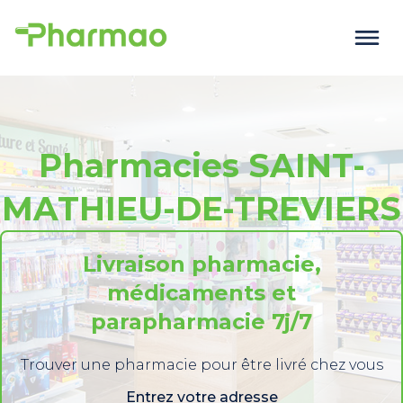
Pharmacies SAINT-
MATHIEU-DE-TREVIERS
Livraison pharmacie,
médicaments et
parapharmacie 7j/7
Trouver une pharmacie pour être livré chez vous
Entrez votre adresse