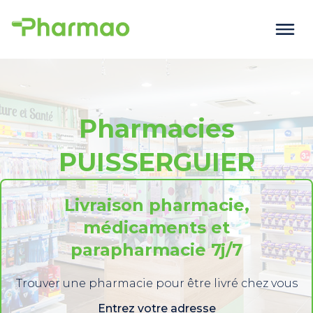
Pharmacies
PUISSERGUIER
Livraison pharmacie,
médicaments et
parapharmacie 7j/7
Trouver une pharmacie pour être livré chez vous
Entrez votre adresse