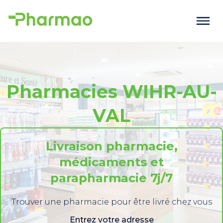
Pharmacies WIHR-AU-
VAL
Livraison pharmacie,
médicaments et
parapharmacie 7j/7
Trouver une pharmacie pour être livré chez vous
Entrez votre adresse