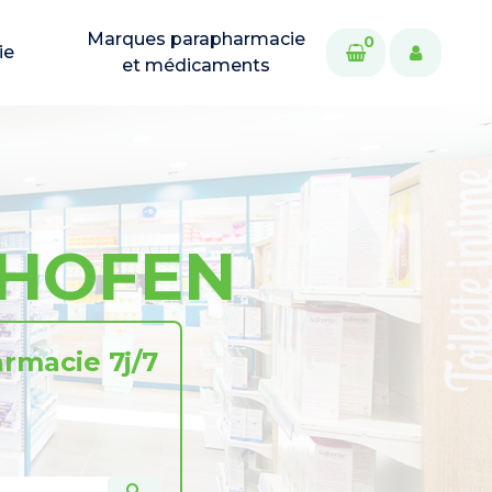
Marques parapharmacie
0
ie
et médicaments
GHOFEN
rmacie 7j/7