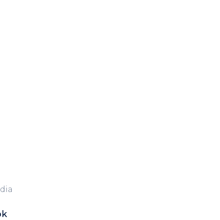
dia
ok